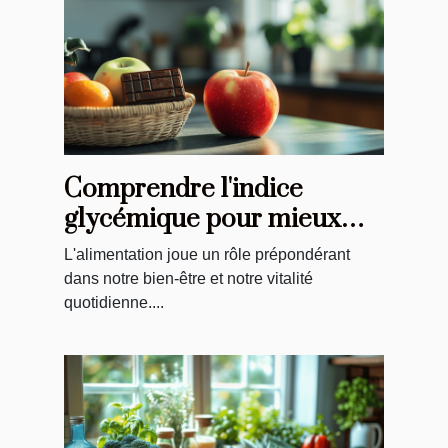
Comprendre l'indice
glycémique pour mieux
choisir vos aliments et
L'alimentation joue un rôle prépondérant
contrôler votre énergie
dans notre bien-être et notre vitalité
quotidienne....