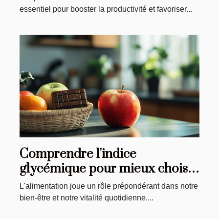
essentiel pour booster la productivité et favoriser...
Comprendre l'indice
glycémique pour mieux choisir
vos aliments et contrôler votre
L'alimentation joue un rôle prépondérant dans notre
énergie
bien-être et notre vitalité quotidienne....