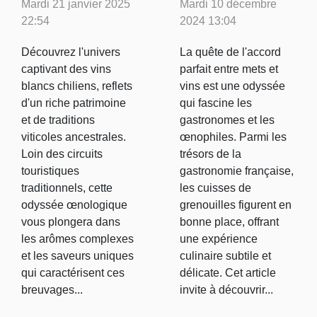
Mardi 21 janvier 2025
Mardi 10 décembre
travers les
cuisses de
22:54
2024 13:04
vins blancs
grenouilles et
chiliens
vins
Découvrez l'univers
La quête de l'accord
captivant des vins
parfait entre mets et
régionaux
blancs chiliens, reflets
vins est une odyssée
d'un riche patrimoine
qui fascine les
et de traditions
gastronomes et les
viticoles ancestrales.
œnophiles. Parmi les
Loin des circuits
trésors de la
touristiques
gastronomie française,
traditionnels, cette
les cuisses de
odyssée œnologique
grenouilles figurent en
vous plongera dans
bonne place, offrant
les arômes complexes
une expérience
et les saveurs uniques
culinaire subtile et
qui caractérisent ces
délicate. Cet article
breuvages...
invite à découvrir...