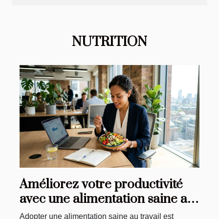
ressemble à une bouillie cuite au four. Continuez à lire
cet pour découvrir comment faire un gâteau de maïs
crémeux sans farine de blé. Gâteau crémeux au maïs
Vous pouvez faire sans crainte que ce soit le plus gros
NUTRITION
succès ! Gâteau de maïs crémeux pour faire saliver
n’importe quel humain. Ingrédients 2 tasses de maïs
vert en conserve ou de maïs battu en épi 2 tasses de
thé au sucre ¾...
Améliorez votre productivité
avec une alimentation saine au
travail
Adopter une alimentation saine au travail est