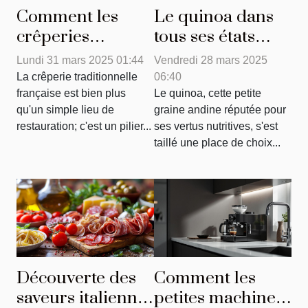
Comment les
Le quinoa dans
crêperies
tous ses états
traditionnelles
explorez des
Lundi 31 mars 2025 01:44
Vendredi 28 mars 2025
influencent la
recettes
La crêperie traditionnelle
06:40
cuisine moderne
originales et
française est bien plus
Le quinoa, cette petite
qu'un simple lieu de
graine andine réputée pour
nutritives
restauration; c'est un pilier...
ses vertus nutritives, s'est
taillé une place de choix...
Découverte des
Comment les
saveurs italiennes
petites machines