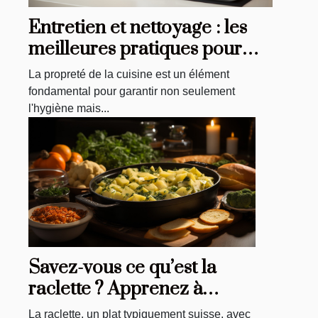
Entretien et nettoyage : les
meilleures pratiques pour
vos tabliers de cuisine
La propreté de la cuisine est un élément
fondamental pour garantir non seulement
l'hygiène mais...
Savez-vous ce qu’est la
raclette ? Apprenez à
préparer ce plat
La raclette, un plat typiquement suisse, avec