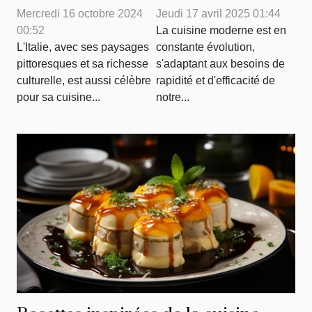
à travers des
à café à grains
Mercredi 16 octobre 2024
Jeudi 17 avril 2025 01:44
produits
révolutionnent la
00:52
La cuisine moderne est en
artisanaux
cuisine moderne
L'Italie, avec ses paysages
constante évolution,
pittoresques et sa richesse
s'adaptant aux besoins de
culturelle, est aussi célèbre
rapidité et d'efficacité de
pour sa cuisine...
notre...