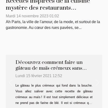
Recettes inspirées de la cuisine
mystère des restaurants
gastronomiques parisiens
Mardi 14 novembre 2023 01:02
Ah Paris, la ville de l'amour, de la mode, et surtout de la
gastronomie. Au cœur des rues pavées, se...
Découvrez comment faire un
gâteau de maïs crémeux sans
farine de blé
Lundi 15 février 2021 12:52
Previous
Next
Le gâteau le plus crémeux qui fond dans la bouche.
Vous allez saliver avec cette recette de gâteau
crémeux au maïs ! Il est tout simplement délicieux et
ne prend pas de farine de blé. Il est si crémeux qu’il