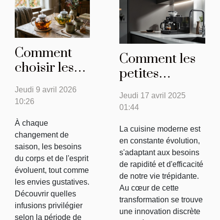
Comment
Comment les
choisir les
petites
meilleures
machines à
Jeudi 9 avril 2026
infusions
Jeudi 17 avril 2025
café à grains
10:26
01:44
pour chaque
révolutionnent
saison ?
À chaque
la cuisine
La cuisine moderne est
changement de
en constante évolution,
moderne
saison, les besoins
s'adaptant aux besoins
du corps et de l'esprit
de rapidité et d'efficacité
évoluent, tout comme
de notre vie trépidante.
les envies gustatives.
Au cœur de cette
Découvrir quelles
transformation se trouve
infusions privilégier
une innovation discrète
selon la période de