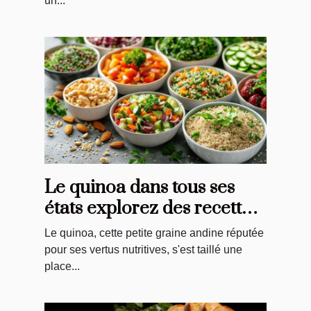
un...
Le quinoa dans tous ses
états explorez des recettes
originales et nutritives
Le quinoa, cette petite graine andine réputée
pour ses vertus nutritives, s'est taillé une
place...