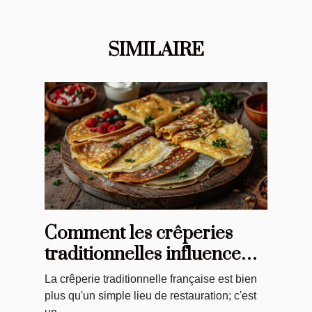
SIMILAIRE
Comment les crêperies
traditionnelles influencent
la cuisine moderne
La crêperie traditionnelle française est bien
plus qu'un simple lieu de restauration; c'est