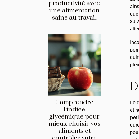
productivité avec
ains
une alimentation
que
saine au travail
sui
alte
Inc
perm
qui
plei
D
Comprendre
Le q
l'indice
et n
glycémique pour
pet
mieux choisir vos
dur
aliments et
pou
contrôler votre