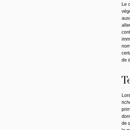
Le q
vég
aus
all
con
imm
nom
cert
de d
T
Lors
ric
prim
don
de q