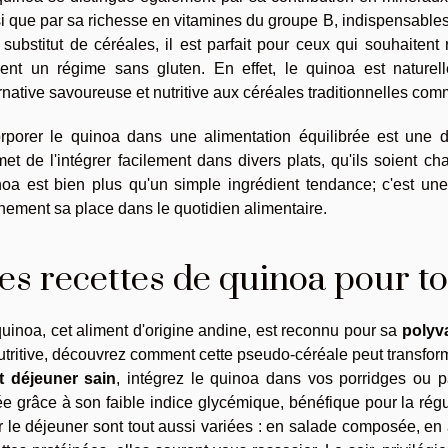
i que par sa richesse en vitamines du groupe B, indispensable
 substitut de céréales, il est parfait pour ceux qui souhaiten
vent un régime sans gluten. En effet, le quinoa est nature
rnative savoureuse et nutritive aux céréales traditionnelles comme
orporer le quinoa dans une alimentation équilibrée est une d
et de l'intégrer facilement dans divers plats, qu'ils soient 
noa est bien plus qu'un simple ingrédient tendance; c'est une
nement sa place dans le quotidien alimentaire.
es recettes de quinoa pour to
uinoa, cet aliment d'origine andine, est reconnu pour sa
polyv
utritive, découvrez comment cette pseudo-céréale peut transfor
it déjeuner sain
, intégrez le quinoa dans vos porridges ou
ée grâce à son faible indice glycémique, bénéfique pour la rég
r le déjeuner sont tout aussi variées : en salade composée,