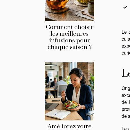
Comment choisir
Le q
les meilleures
cuis
infusions pour
chaque saison ?
expo
curi
L
Ori
exce
de 
prot
de s
Améliorez votre
Le 