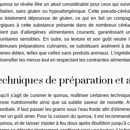
uinoa se révèle être un atout considérable pour ceux qui suiv
étalien, sans gluten ou hypoallergénique. Cette pseudo-céréa
si totalement dépourvue de gluten, ce qui en fait un compag
ergiques à cette substance présente dans de nombreux céréal
tient pas d'allergènes alimentaires courants, garantissant 
unitaires sensibles. En outre, sa texture et son goût neutre 
breuses préparations culinaires, se substituant aisément à d
aines diètes, telles que celles sans produits animaux. L'ingrédi
iversifier les menus tout en respectant les contraintes alimenta
echniques de préparation et a
qu'il s'agit de cuisiner le quinoa, maîtriser certaines techniq
hesse nutritionnelle ainsi que sa subtile saveur de noisette. 
ordiale. Il faut passer les grains sous l'eau froide afin d'élimi
ner un goût amer. Pour la cuisson du quinoa, il est recommand
uinoa, et de laisser mijoter à feu doux après ébullition jusqu'à