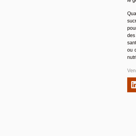
le g
Qua
sucr
pour
des 
sant
ou 
nutr
Ven