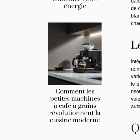
gale
énergie
de 
blan
cha
L
Int
réi
vari
le q
Comment les
riso
petites machines
voie
à café à grains
auta
révolutionnent la
cuisine moderne
Q