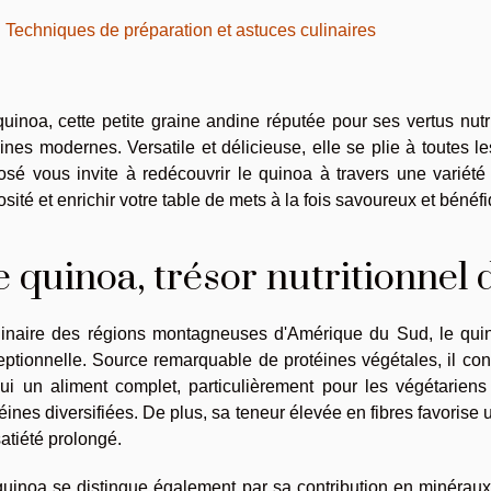
Techniques de préparation et astuces culinaires
uinoa, cette petite graine andine réputée pour ses vertus nutri
ines modernes. Versatile et délicieuse, elle se plie à toutes le
sé vous invite à redécouvrir le quinoa à travers une variété 
osité et enrichir votre table de mets à la fois savoureux et bénéf
e quinoa, trésor nutritionnel
ginaire des régions montagneuses d'Amérique du Sud, le quino
ptionnelle. Source remarquable de protéines végétales, il cont
lui un aliment complet, particulièrement pour les végétarien
éines diversifiées. De plus, sa teneur élevée en fibres favorise
atiété prolongé.
quinoa se distingue également par sa contribution en minéraux 