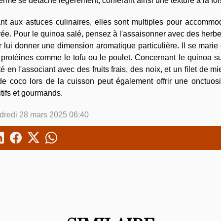
erme se détache légèrement, conférant ainsi une texture à la fo
nt aux astuces culinaires, elles sont multiples pour accommod
ée. Pour le quinoa salé, pensez à l'assaisonner avec des herb
 lui donner une dimension aromatique particulière. Il se mari
protéines comme le tofu ou le poulet. Concernant le quinoa suc
é en l'associant avec des fruits frais, des noix, et un filet de m
de coco lors de la cuisson peut également offrir une onctuosi
itifs et gourmands.
dredi 28 mars 2025 06:40