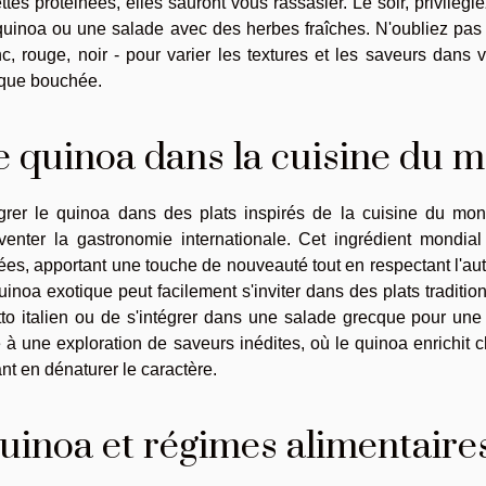
ttes protéinées, elles sauront vous rassasier. Le soir, privilégi
quinoa ou une salade avec des herbes fraîches. N'oubliez pas d
c, rouge, noir - pour varier les textures et les saveurs dans v
que bouchée.
e quinoa dans la cuisine du 
égrer le quinoa dans des plats inspirés de la cuisine du mo
nventer la gastronomie internationale. Cet ingrédient mondia
ées, apportant une touche de nouveauté tout en respectant l'auth
uinoa exotique peut facilement s'inviter dans des plats traditio
tto italien ou de s'intégrer dans une salade grecque pour une 
 à une exploration de saveurs inédites, où le quinoa enrichit c
nt en dénaturer le caractère.
uinoa et régimes alimentaire