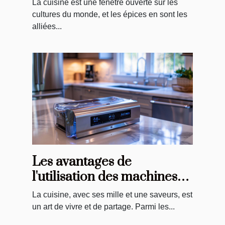
La cuisine est une fenêtre ouverte sur les
cultures du monde, et les épices en sont les
alliées...
Les avantages de
l'utilisation des machines
sous vide pour la cuisine
La cuisine, avec ses mille et une saveurs, est
quotidienne
un art de vivre et de partage. Parmi les...