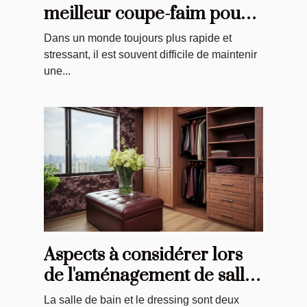
meilleur coupe-faim pour
vos besoins spécifiques
Dans un monde toujours plus rapide et
stressant, il est souvent difficile de maintenir
une...
Aspects à considérer lors
de l'aménagement de salles
de bain et de dressings
La salle de bain et le dressing sont deux