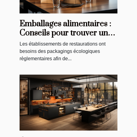
Emballages alimentaires :
Conseils pour trouver un
bon emballage pour votre
Les établissements de restaurations ont
restaurant
besoins des packagings écologiques
règlementaires afin de...