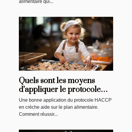
alimentaire qui...
Quels sont les moyens
d’appliquer le protocole
HACCP en crèche pour
Une bonne application du protocole HACCP
assurer une bonne denrée
en crèche aide sur le plan alimentaire.
alimentaire ?
Comment réussir...