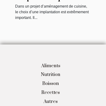
agence d’aménagement
Dans un projet d’aménagement de cuisine,
propose pour
le choix d’une implantation est extrêmement
l’aménagement de votre
important. Il...
cuisine ?
Aliments
Nutrition
Boisson
Recettes
Autres