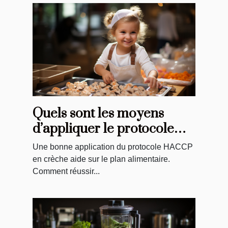
Quels sont les moyens
d’appliquer le protocole
HACCP en crèche pour
Une bonne application du protocole HACCP
assurer une bonne denrée
en crèche aide sur le plan alimentaire.
alimentaire ?
Comment réussir...