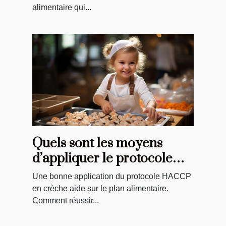
alimentaire qui...
Quels sont les moyens
d’appliquer le protocole
HACCP en crèche pour
Une bonne application du protocole HACCP
assurer une bonne denrée
en crèche aide sur le plan alimentaire.
alimentaire ?
Comment réussir...