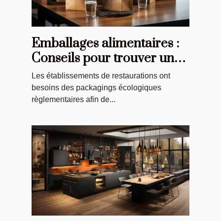
Emballages alimentaires :
Conseils pour trouver un
bon emballage pour votre
Les établissements de restaurations ont
restaurant
besoins des packagings écologiques
règlementaires afin de...