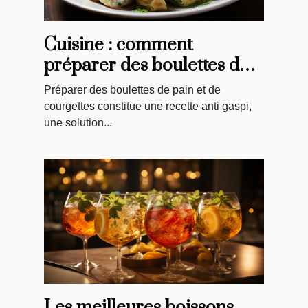
Cuisine : comment
préparer des boulettes de
pain et courgettes ?
Préparer des boulettes de pain et de
courgettes constitue une recette anti gaspi,
une solution...
Les meilleures boissons